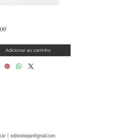
Preço
,00
Adicionar ao carrinho
.br
|
editoranepan@gmail.com